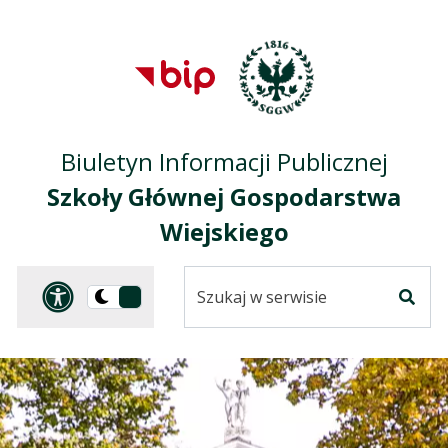
Przejdź do treści
Przejdź do mapy
Przejdź do
głównego menu
serwisu
Biuletyn Informacji Publicznej
Szkoły Głównej Gospodarstwa
Wiejskiego
Szukaj
Panel dostosowania ułat
Przełącz
w
Szuka
na
serwisie
wersję
ciemną