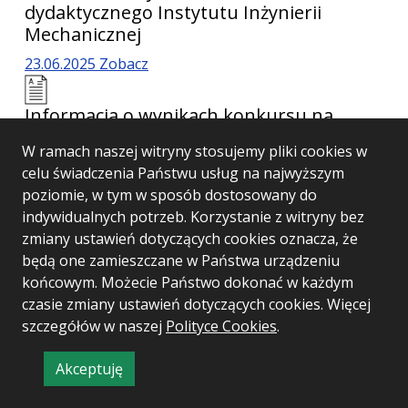
dydaktycznego Instytutu Inżynierii
Mechanicznej
23.06.2025
Zobacz
Informacja o wynikach konkursu na
stanowisko adiunkta badawczo-
W ramach naszej witryny stosujemy pliki cookies w
dydaktycznego SPECJALNOŚĆ: hodowla
celu świadczenia Państwu usług na najwyższym
bydła mlecznego, prawo własności
poziomie, w tym w sposób dostosowany do
intelektualnej i prawo nowych technologii
indywidualnych potrzeb. Korzystanie z witryny bez
w Katedrze Hodowli i Żywienia Zwierząt
zmiany ustawień dotyczących cookies oznacza, że
Instytutu Nauk o Zwierzętach
będą one zamieszczane w Państwa urządzeniu
18.06.2025
Zobacz
końcowym. Możecie Państwo dokonać w każdym
czasie zmiany ustawień dotyczących cookies. Więcej
Informacja o wynikach konkursu na
szczegółów w naszej
Polityce Cookies
.
stanowisko adiunkta badawczo-
dydaktycznego SPECJALNOŚĆ: hodowla
Akceptuję
informację
bydła– mikrobiologia w Katedrze Hodowli