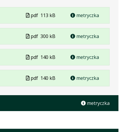
Plik
pdf
113 kB
metryczka
w
formacie
Plik
pdf
300 kB
metryczka
w
formacie
Plik
pdf
140 kB
metryczka
w
formacie
Plik
pdf
140 kB
metryczka
w
formacie
metryczka