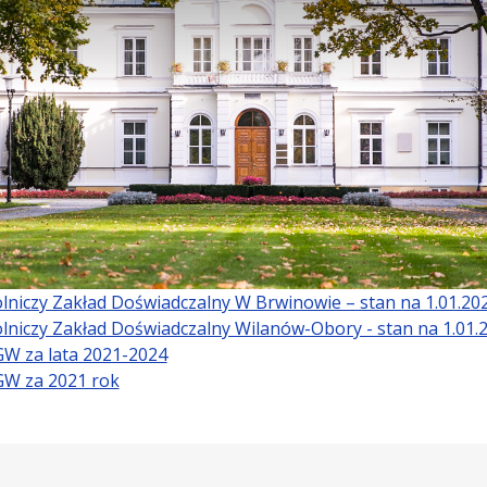
lniczy Zakład Doświadczalny W Brwinowie – stan na 1.01.202
lniczy Zakład Doświadczalny Wilanów-Obory - stan na 1.01.2
GW za lata 2021-2024
GW za 2021 rok