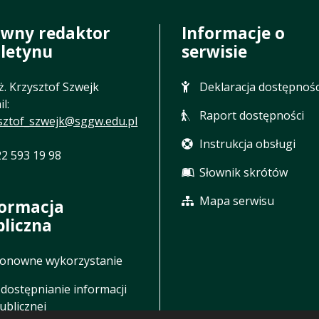
ówny redaktor
Informacje o
uletynu
serwisie
nż. Krzysztof Szwejk
Deklaracja dostępnośc
l:
Raport dostępności
sztof_szwejk@sggw.edu.pl
Instrukcja obsługi
 22 593 19 98
Słownik skrótów
Mapa serwisu
formacja
bliczna
onowne wykorzystanie
dostępnianie informacji
ublicznej