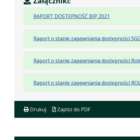
Załączniki:
.
.
.
RAPORT DOSTĘPNOŚĆ BIP 2021
Plik
Rozmiar
Otwiera
w
pliku:
się
Raport o stanie zapewniania dostępności SG
formacie:
113
w
pdf
kB
nowej
karcie.
Raport o stanie zapewniania dostępności Ro
Raport o stanie zapewniania dostępnośc
Drukuj
Zapisz do PDF