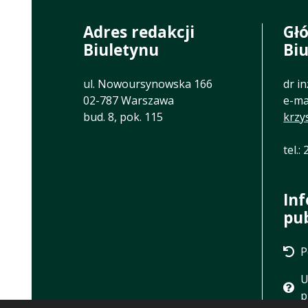
Adres redakcji
Gł
Biuletynu
Bi
ul. Nowoursynowska 166
dr i
02-787 Warszawa
e-mai
bud. 8, pok. 115
krzy
tel.:
In
pu
P
U
p