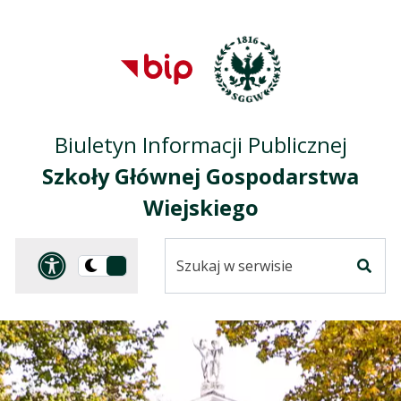
Przejdź do treści
Przejdź do mapy
Przejdź do
głównego menu
serwisu
Biuletyn Informacji Publicznej
Szkoły Głównej Gospodarstwa
Wiejskiego
Szukaj
Panel dostosowania ułat
Przełącz
w
Szuka
na
serwisie
wersję
ciemną