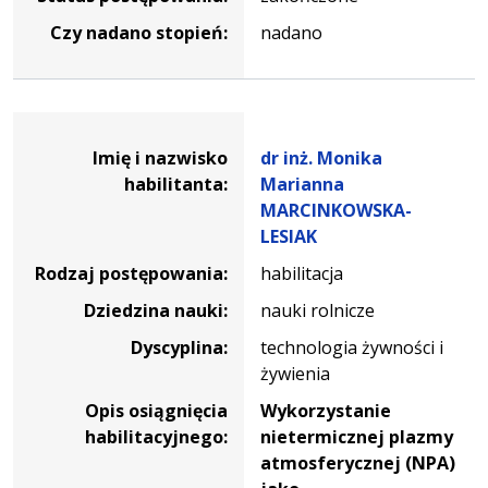
Czy nadano stopień:
nadano
Dane osoby oraz informacje o postępowaniu dr inż. M
Imię i nazwisko
dr inż. Monika
habilitanta:
Marianna
MARCINKOWSKA-
LESIAK
Rodzaj postępowania:
habilitacja
Dziedzina nauki:
nauki rolnicze
Dyscyplina:
technologia żywności i
żywienia
Opis osiągnięcia
Wykorzystanie
habilitacyjnego:
nietermicznej plazmy
atmosferycznej (NPA)