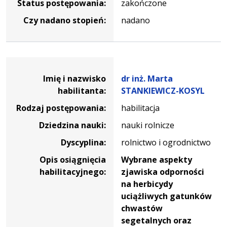
Status postępowania:
zakończone
Czy nadano stopień:
nadano
Dane osoby oraz informacje o postępowaniu dr inż. Ma
Imię i nazwisko
dr inż. Marta
habilitanta:
STANKIEWICZ-KOSYL
Rodzaj postępowania:
habilitacja
Dziedzina nauki:
nauki rolnicze
Dyscyplina:
rolnictwo i ogrodnictwo
Opis osiągnięcia
Wybrane aspekty
habilitacyjnego:
zjawiska odporności
na herbicydy
uciążliwych gatunków
chwastów
segetalnych oraz