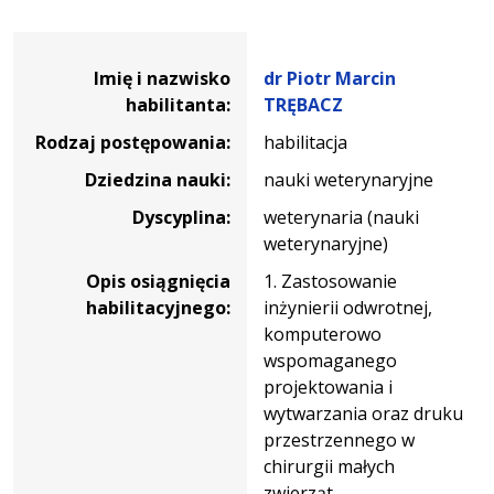
Dane osoby oraz informacje o postępowaniu dr Piotr Ma
Imię i nazwisko
dr Piotr Marcin
habilitanta:
TRĘBACZ
Rodzaj postępowania:
habilitacja
Dziedzina nauki:
nauki weterynaryjne
Dyscyplina:
weterynaria (nauki
weterynaryjne)
Opis osiągnięcia
1. Zastosowanie
habilitacyjnego:
inżynierii odwrotnej,
komputerowo
wspomaganego
projektowania i
wytwarzania oraz druku
przestrzennego w
chirurgii małych
zwierząt.