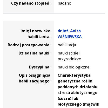
Czy nadano stopień:
nadano
Dane osoby oraz informacje o postępowaniu dr inż. Anit
Imię i nazwisko
dr inż. Anita
habilitanta:
WIŚNIEWSKA
Rodzaj postępowania:
habilitacja
Dziedzina nauki:
nauki ścisłe i
przyrodnicze
Dyscyplina:
nauki biologiczne
Opis osiągnięcia
Charakterystyka
habilitacyjnego:
genetyczna roślin
poddanych działaniu
stresu abiotycznego
(susza) lub
biotycznego (mątwik