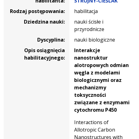
habilitanta:
STROJNY-CIEŚLAK
Rodzaj postępowania:
habilitacja
Dziedzina nauki:
nauki ścisłe i
przyrodnicze
Dyscyplina:
nauki biologiczne
Opis osiągnięcia
Interakcje
habilitacyjnego:
nanostruktur
alotropowych odmian
węgla z modelami
biologicznymi oraz
mechanizmy
toksyczności
związane z enzymami
cytochromu P450
Interactions of
Allotropic Carbon
Nanostructures with