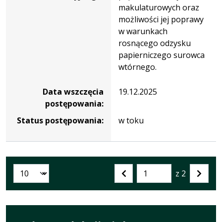
makulaturowych oraz
możliwości jej poprawy
w warunkach
rosnącego odzysku
papierniczego surowca
wtórnego.
Data wszczęcia
19.12.2025
postępowania:
Status postępowania:
w toku
z 2
Liczba artykułów na stronie:
Przejdź
Poprzednia
Nastę
do
strona
strona
strony
numer