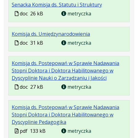
.
.
Senacka Komisja ds. Statutu i Struktury
doc
kB
Plik
Rozmiar
Plik
doc
26 kB
metryczka
w
pliku:
w
formacie:
26
formacie
.
.
Komisja ds. Umiędzynarodowienia
doc
kB
Plik
Rozmiar
Plik
doc
31 kB
metryczka
w
pliku:
w
formacie:
31
formacie
Komisja ds. Postepowań w Sprawie Nadawania
doc
kB
Stopni Doktora i Doktora Habilitowanego w
.
.
Dyscyplinie Nauki o Zarządzaniu i Jakości
Plik
Rozmiar
Plik
doc
27 kB
metryczka
w
pliku:
w
formacie:
27
formacie
Komisja ds. Postępowań w Sprawie Nadawania
doc
kB
Stopni Doktora i Doktora Habilitowanego w
.
.
.
Dyscyplinie Pedagogika
Plik
Rozmiar
Otwiera
Plik
pdf
133 kB
metryczka
w
pliku:
się
w