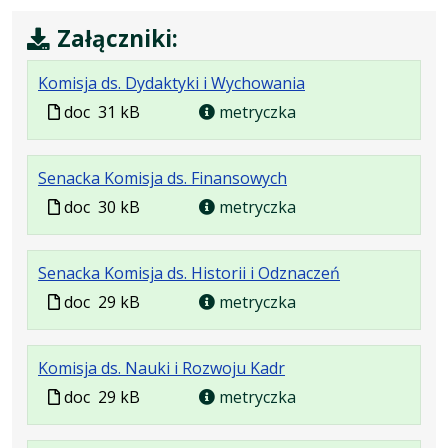
Załączniki:
.
.
Komisja ds. Dydaktyki i Wychowania
Plik
Rozmiar
Plik
doc
31 kB
metryczka
w
pliku:
w
formacie:
31
formacie
.
.
Senacka Komisja ds. Finansowych
doc
kB
Plik
Rozmiar
Plik
doc
30 kB
metryczka
w
pliku:
w
formacie:
30
formacie
.
.
Senacka Komisja ds. Historii i Odznaczeń
doc
kB
Plik
Rozmiar
Plik
doc
29 kB
metryczka
w
pliku:
w
formacie:
29
formacie
.
.
Komisja ds. Nauki i Rozwoju Kadr
doc
kB
Plik
Rozmiar
Plik
doc
29 kB
metryczka
w
pliku:
w
formacie:
29
formacie