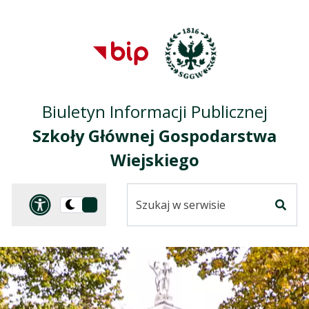
Przejdź do treści
Przejdź do mapy
Przejdź do
głównego menu
serwisu
Biuletyn Informacji Publicznej
Szkoły Głównej Gospodarstwa
Wiejskiego
Szukaj
Panel dostosowania ułat
Przełącz
w
Szuka
na
serwisie
wersję
ciemną