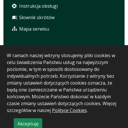
Instrukcja obsługi
Słownik skrótów
Mapa serwisu
Statystyka i dane osobowe
W ramach naszej witryny stosujemy pliki cookies w
celu świadczenia Państwu usług na najwyższym
Statystyki oglądalności
poziomie, w tym w sposób dostosowany do
Polityka prywatności
indywidualnych potrzeb. Korzystanie z witryny bez
zmiany ustawień dotyczących cookies oznacza, że
RODO
będą one zamieszczane w Państwa urządzeniu
końcowym. Możecie Państwo dokonać w każdym
czasie zmiany ustawień dotyczących cookies. Więcej
Wersja systemu: 5.7.0 [111]
szczegółów w naszej
Polityce Cookies
.
Ostatnia aktualizacja BIP: 07.08.2026 13:23
Akceptuję