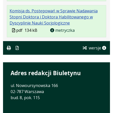
formacie:
133
w
formacie
Komisja ds. Postępowań w Sprawie Nadawania
pdf
kB
nowej
Stopni Doktora i Doktora Habilitowanego w
karcie.
.
.
.
Dyscyplinie Nauki Socjologiczne
Plik
Rozmiar
Otwiera
Plik
pdf
134 kB
metryczka
w
pliku:
się
w
formacie:
134
w
formacie
pdf
kB
nowej
wersje
karcie.
Adres redakcji Biuletynu
ul. Nowoursynowska 166
02-787 Warszawa
bud. 8, pok. 115