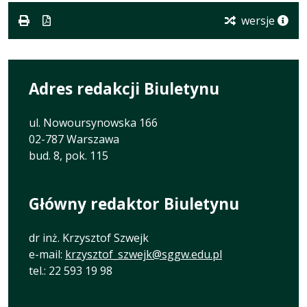
wersje
Adres redakcji Biuletynu
ul. Nowoursynowska 166
02-787 Warszawa
bud. 8, pok. 115
Główny redaktor Biuletynu
dr inż. Krzysztof Szwejk
e-mail:
krzysztof_szwejk@sggw.edu.pl
tel.: 22 593 19 98