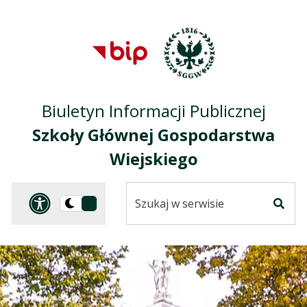
Przejdź do treści
Przejdź do mapy
Przejdź do
głównego menu
serwisu
Biuletyn Informacji Publicznej
Szkoły Głównej Gospodarstwa
Wiejskiego
Szukaj
Panel dostosowania ułat
Przełącz
w
Szuka
na
serwisie
wersję
ciemną