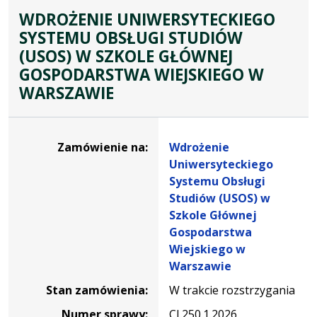
WDROŻENIE UNIWERSYTECKIEGO
SYSTEMU OBSŁUGI STUDIÓW
(USOS) W SZKOLE GŁÓWNEJ
GOSPODARSTWA WIEJSKIEGO W
WARSZAWIE
Dane
zamówienia
Zamówienie na:
Wdrożenie
na
Uniwersyteckiego
Wdrożenie
Systemu Obsługi
Uniwersyteckiego
Studiów (USOS) w
Systemu
Szkole Głównej
Obsługi
Gospodarstwa
Studiów
Wiejskiego w
(USOS)
Warszawie
w
Stan zamówienia:
W trakcie rozstrzygania
Szkole
Głównej
Numer sprawy:
CI.250.1.2026