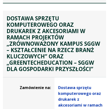
DOSTAWA SPRZĘTU
KOMPUTEROWEGO ORAZ
DRUKAREK Z AKCESORIAMI W
RAMACH PROJEKTÓW
„ZRÓWNOWAŻONY KAMPUS SGGW
– KSZTAŁCENIE NA RZECZ BRANŻ
KLUCZOWYCH” ORAZ
„GREENTECHEDUCATION – SGGW
DLA GOSPODARKI PRZYSZŁOŚCI”
Dane
zamówienia
Zamówienie na:
Dostawa sprzętu
na
komputerowego oraz
Dostawa
drukarek z
sprzętu
akcesoriami w ramach