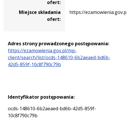
ofert:
–
SGGW
Miejsce składania
https://ezamowienia.gov.pl/
dla
ofert:
gospodarki
przyszłości”
Adres strony prowadzonego postępowania:
https://ezamowienia.gov.pl/mp-
client/search/list/ocds-148610-6b2aeaed-bd6b-
42d5-859f-10c8f790c79b
Identyfikator postępowania:
ocds-148610-6b2aeaed-bd6b-42d5-859f-
10c8f790c79b