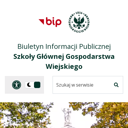
Przejdź do treści
Przejdź do mapy
Przejdź do
głównego menu
serwisu
Biuletyn Informacji Publicznej
Szkoły Głównej Gospodarstwa
Wiejskiego
Szukaj
Panel dostosowania ułat
Przełącz
w
Szuka
na
serwisie
wersję
ciemną