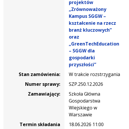
komputerowego
projektów
oraz
„Zrównoważony
drukarek
Kampus SGGW –
z
kształcenie na rzecz
akcesoriami
branż kluczowych”
w
oraz
ramach
„GreenTechEducation
projektów
– SGGW dla
„Zrównoważony
gospodarki
Kampus
przyszłości”
SGGW
Stan zamówienia:
W trakcie rozstrzygania
–
kształcenie
Numer sprawy:
SZP.250.12.2026
na
Zamawiający:
Szkoła Główna
rzecz
Gospodarstwa
branż
Wiejskiego w
kluczowych”
Warszawie
oraz
Termin składania
18.06.2026 11:00
„GreenTechEducation