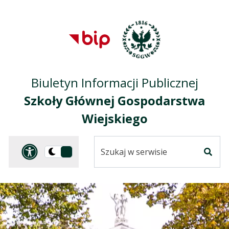
Przejdź do treści
Przejdź do mapy
Przejdź do
głównego menu
serwisu
Biuletyn Informacji Publicznej
Szkoły Głównej Gospodarstwa
Wiejskiego
Szukaj
Panel dostosowania ułat
Przełącz
w
Szuka
na
serwisie
wersję
ciemną