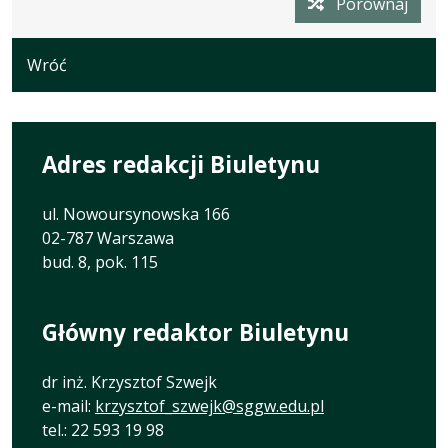
Porównaj
wersji
27.05.2026
z
09:21:10
dnia
Wróć
27.05.2026
09:20:56
Adres redakcji Biuletynu
ul. Nowoursynowska 166
02-787 Warszawa
bud. 8, pok. 115
Główny redaktor Biuletynu
dr inż. Krzysztof Szwejk
e-mail:
krzysztof_szwejk@sggw.edu.pl
tel.: 22 593 19 98