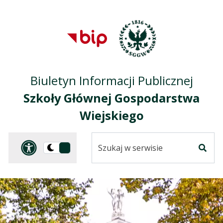
Przejdź do treści
Przejdź do mapy
Przejdź do
głównego menu
serwisu
Biuletyn Informacji Publicznej
Szkoły Głównej Gospodarstwa
Wiejskiego
Szukaj
Panel dostosowania ułat
Przełącz
w
Szuka
na
serwisie
wersję
ciemną