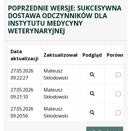
POPRZEDNIE WERSJE: SUKCESYWNA
DOSTAWA ODCZYNNIKÓW DLA
INSTYTUTU MEDYCYNY
WETERYNARYJNEJ
Data
Zaktualizował
Podgląd
Porównaj
aktualizacji
Wersje
27.05.2026
Mateusz
wer
09:22:27
Skłodowski
27.
Pokaż
09:
podgląd
27.05.2026
Mateusz
wer
wersji
09:21:10
Skłodowski
27.
Pokaż
z
09:
podgląd
27.05.2026
Mateusz
dnia
wer
wersji
09:20:56
Skłodowski
27.05.2026
27.
Pokaż
z
09:22:27
09:
podgląd
dnia